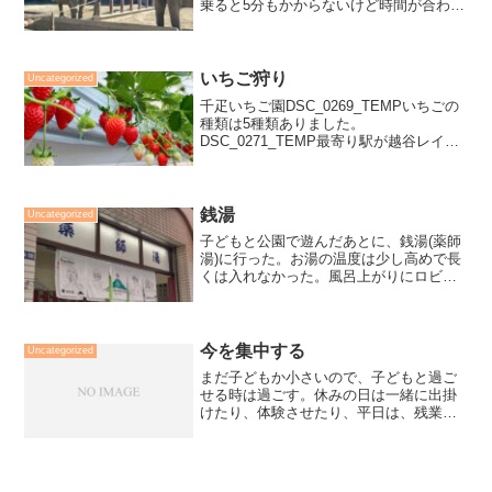
乗ると5分もかからないけど時間が合わな
かったので歩いて向かいました。帰りは
バスに乗りました。園内は天気も良く暖
かかったので乗り物は待ち時間がありま
した。ゾウのおやつタ...
いちご狩り
Uncategorized
千疋いちご園DSC_0269_TEMPいちごの
種類は5種類ありました。
DSC_0271_TEMP最寄り駅が越谷レイク
タウン駅の千疋いちご園に行きました。
外は暑かったけどハウス内は換気されて
いて、外の温度に比べると暑く感じませ
んでした。
銭湯
Uncategorized
子どもと公園で遊んだあとに、銭湯(薬師
湯)に行った。お湯の温度は少し高めで長
くは入れなかった。風呂上がりにロビー
でアイスクリームと牛乳を飲んで帰っ
た。
今を集中する
Uncategorized
まだ子どもか小さいので、子どもと過ご
せる時は過ごす。休みの日は一緒に出掛
けたり、体験させたり、平日は、残業し
ない様に、無駄のないように今やってる
ことに集中して早く帰る様にする。そう
しないとあっと言うまに子どもが成長し
てしまい一緒に過ごす時間...