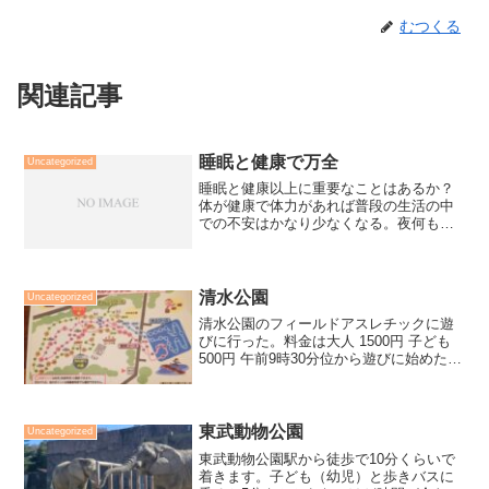
むつくる
関連記事
睡眠と健康で万全
Uncategorized
睡眠と健康以上に重要なことはあるか？
体が健康で体力があれば普段の生活の中
での不安はかなり少なくなる。夜何もな
くただテレビなどみてるだけなら、早め
に寝て脳も休めよう。
清水公園
Uncategorized
清水公園のフィールドアスレチックに遊
びに行った。料金は大人 1500円 子ども
500円 午前9時30分位から遊びに始めた。
水上コースは、小学生でないと利用出来
ないので陸のみだけどコースは約40箇
所、幼児は利用できないと書いてあるけ
ど、子ども...
東武動物公園
Uncategorized
東武動物公園駅から徒歩で10分くらいで
着きます。子ども（幼児）と歩きバスに