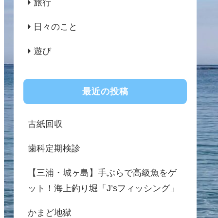
旅行
日々のこと
遊び
最近の投稿
古紙回収
歯科定期検診
【三浦・城ヶ島】手ぶらで高級魚をゲ
ット！海上釣り堀「J’sフィッシング」
かまど地獄