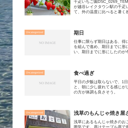
千疋いちご園DSC_0269_T
が越谷レイクタウン駅の千疋
て、外の温度に比べると暑く
期日
Uncategorized
仕事に限らず期日はある、得
を組んで進め、期日までに形
い、期日までに形にしたのが今
食べ過ぎ
Uncategorized
平日の夕飯は取らないで、1
と、朝に少し疲れてる感じが
の方が体調も良さそう。
浅草のもんじゃ焼き屋
Uncategorized
浅草にあるもんじゃ焼きのお
囲気です。席はテーブル席で