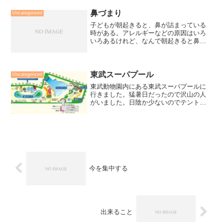
も良さそう。
鼻づまり
Uncategorized
子どもが朝起きると、鼻が詰まっている
時がある。アレルギーなどの原因はいろ
いろあるけれど、なんで朝起きると鼻が
詰まるのか根本的な原因がわからない。
おそらく体が冷えるから鼻が詰まるのだ
と思う。なので暑いかもしれないけれ
ど、薄手の長袖長ズボンを着...
東武スーパプール
Uncategorized
東武動物園内にある東武スーパプールに
行きました。猛暑日だったので沢山の人
がいました。日陰か少ないのでテントを
持参している人も沢山いました。床は焼
けて暑いのでサンダルは必要。15時間位
からは帰り出す人が多くなった。
今を集中する
出来ること