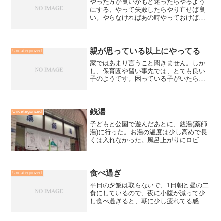
やった方が良いかもと迷ったらやるよう
にする。やって失敗したらやり直せば良
い。やらなければあの時やっておけば良
かったと後悔する可能性がある。やらな
かったことより、やった方が自分の経験
にもなる。その経験が後で役に立つ時が
あるかも知れない。経験を...
親が思っている以上にやってる
Uncategorized
家ではあまり言うこと聞きません。しか
し、保育園や習い事先では、とても良い
子のようです。困っている子がいたら先
生に知らせる事や習い事先では課題が早
く終わった場合に部屋の掃除をしたり。
外で気を使ってるので家の中ではリラッ
クスしてやりたい様にして...
銭湯
Uncategorized
子どもと公園で遊んだあとに、銭湯(薬師
湯)に行った。お湯の温度は少し高めで長
くは入れなかった。風呂上がりにロビー
でアイスクリームと牛乳を飲んで帰っ
た。
食べ過ぎ
Uncategorized
平日の夕飯は取らないで、1日朝と昼の二
食にしているので、夜に小腹が減って少
し食べ過ぎると、朝に少し疲れてる感じ
がしてるので食べるのは良いけど、ふた
口くらいで軽く済ませる。その方が体調