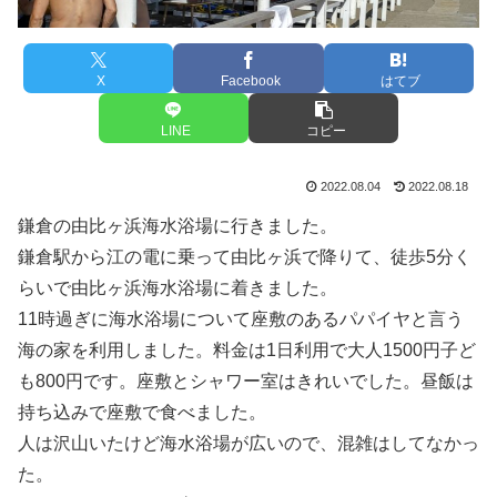
X
Facebook
はてブ
LINE
コピー
2022.08.04
2022.08.18
鎌倉の由比ヶ浜海水浴場に行きました。
鎌倉駅から江の電に乗って由比ヶ浜で降りて、徒歩5分く
らいで由比ヶ浜海水浴場に着きました。
11時過ぎに海水浴場について座敷のあるパパイヤと言う
海の家を利用しました。料金は1日利用で大人1500円子ど
も800円です。座敷とシャワー室はきれいでした。昼飯は
持ち込みで座敷で食べました。
人は沢山いたけど海水浴場が広いので、混雑はしてなかっ
た。